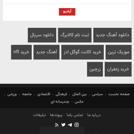
آرشیو
دانلود آهنگ جدید
ثبت نام کالابرگ
دانلود سریال
موزیک ترین
خرید اکانت گوگل ادز
آهنگ جدید
خرید nft
خرید زعفران
زرچین
صفحه نخست
سیاسی
بین الملل
فرهنگی
اقتصادی
جامعه
ورزشی
عکس
چندرسانه ای
درباره ما
تماس باما
پیوندها
تبلیغات