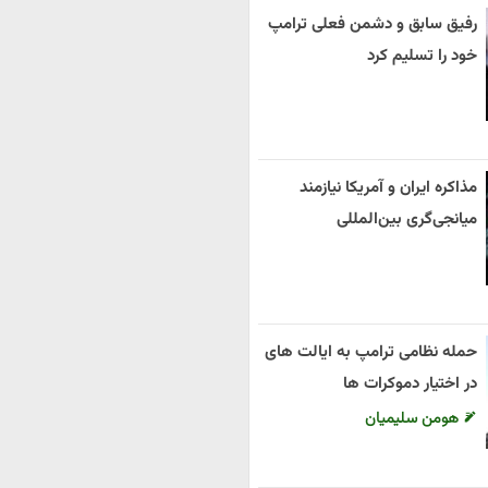
رفیق سابق و دشمن فعلی ترامپ
خود را تسلیم کرد
مذاکره ایران و آمریکا نیازمند
میانجی‌گری بین‌المللی
حمله نظامی ترامپ به ایالت های
در اختیار دموکرات ها
هومن سلیمیان