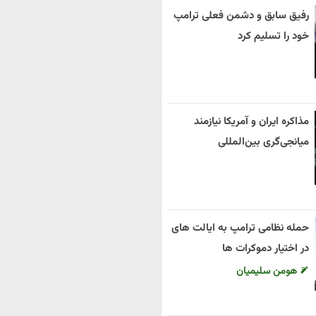
رفیق سابق و دشمن فعلی ترامپ
خود را تسلیم کرد
مذاکره ایران و آمریکا نیازمند
میانجی‌گری بین‌المللی
حمله نظامی ترامپ به ایالت های
در اختیار دموکرات ها
هومن سلیمیان