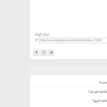
لینک کوتاه
لاخره جور شد !