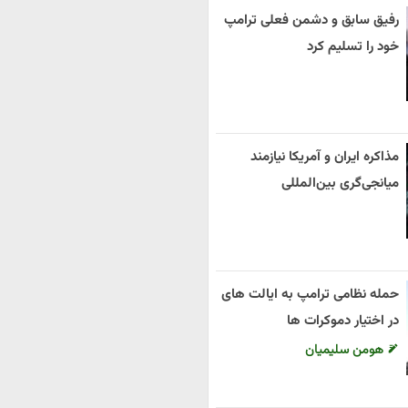
رفیق سابق و دشمن فعلی ترامپ
خود را تسلیم کرد
مذاکره ایران و آمریکا نیازمند
میانجی‌گری بین‌المللی
حمله نظامی ترامپ به ایالت های
در اختیار دموکرات ها
هومن سلیمیان