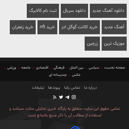
دانلود آهنگ جدید
دانلود سریال
ثبت نام کالابرگ
آهنگ جدید
خرید اکانت گوگل ادز
خرید nft
خرید زعفران
موزیک ترین
زرچین
صفحه نخست
سیاسی
بین الملل
فرهنگی
اقتصادی
جامعه
ورزشی
عکس
چندرسانه ای
درباره ما
تماس باما
پیوندها
تبلیغات
تمامی حقوق این سایت متعلق به پایگاه خبری تحلیلی مثلث میباشد و
استفاده از مطالب آن با ذکر منبع بلامانع است