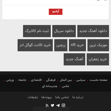
آرشیو
دانلود آهنگ جدید
دانلود سریال
ثبت نام کالابرگ
موزیک ترین
خرید nft
زرچین
خرید اکانت گوگل ادز
خرید زعفران
آهنگ جدید
صفحه نخست
سیاسی
بین الملل
فرهنگی
اقتصادی
جامعه
ورزشی
عکس
چندرسانه ای
درباره ما
تماس باما
پیوندها
تبلیغات