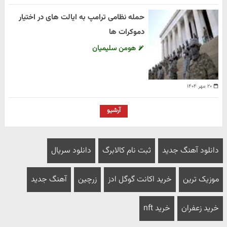
حمله نظامی ترامپ به ایالت های در اختیار
دموکرات ها
هومن سلیمیان
۲۰ مهر ۱۴۰۴
آرشیو
دانلود آهنگ جدید
ثبت نام کالابرگ
دانلود سریال
موزیک ترین
خرید اکانت گوگل ادز
زرچین
آهنگ جدید
خرید زعفران
خرید nft