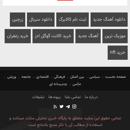
دانلود آهنگ جدید
ثبت نام کالابرگ
دانلود سریال
زرچین
موزیک ترین
آهنگ جدید
خرید اکانت گوگل ادز
خرید زعفران
خرید nft
صفحه نخست
سیاسی
بین الملل
فرهنگی
اقتصادی
جامعه
ورزشی
عکس
چندرسانه ای
درباره ما
تماس باما
پیوندها
تبلیغات
تمامی حقوق این سایت متعلق به پایگاه خبری تحلیلی مثلث میباشد و
استفاده از مطالب آن با ذکر منبع بلامانع است