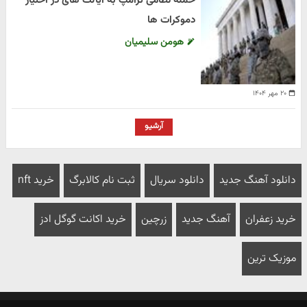
حمله نظامی ترامپ به ایالت های در اختیار
دموکرات ها
هومن سلیمیان
۲۰ مهر ۱۴۰۴
آرشیو
دانلود آهنگ جدید
دانلود سریال
ثبت نام کالابرگ
خرید nft
خرید زعفران
آهنگ جدید
زرچین
خرید اکانت گوگل ادز
موزیک ترین