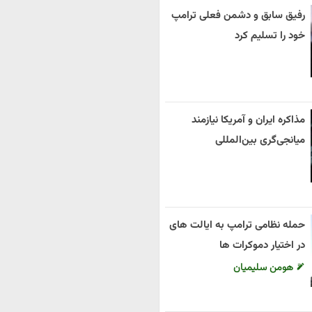
رفیق سابق و دشمن فعلی ترامپ
خود را تسلیم کرد
مذاکره ایران و آمریکا نیازمند
میانجی‌گری بین‌المللی
حمله نظامی ترامپ به ایالت های
در اختیار دموکرات ها
هومن سلیمیان