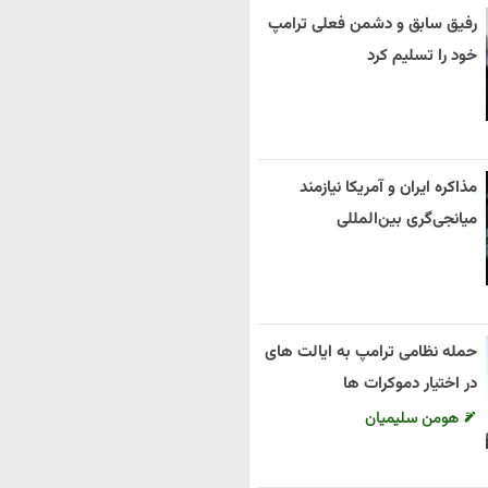
رفیق سابق و دشمن فعلی ترامپ
خود را تسلیم کرد
مذاکره ایران و آمریکا نیازمند
میانجی‌گری بین‌المللی
حمله نظامی ترامپ به ایالت های
در اختیار دموکرات ها
هومن سلیمیان