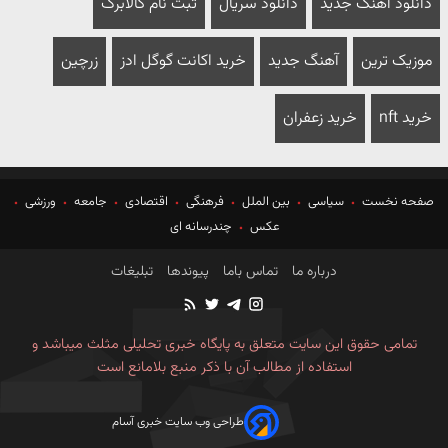
دانلود آهنگ جدید
دانلود سریال
ثبت نام کالابرگ
موزیک ترین
آهنگ جدید
خرید اکانت گوگل ادز
زرچین
خرید nft
خرید زعفران
صفحه نخست
سیاسی
بین الملل
فرهنگی
اقتصادی
جامعه
ورزشی
عکس
چندرسانه ای
درباره ما
تماس باما
پیوندها
تبلیغات
تمامی حقوق این سایت متعلق به پایگاه خبری تحلیلی مثلث میباشد و
استفاده از مطالب آن با ذکر منبع بلامانع است
طراحی وب سایت خبری آسام