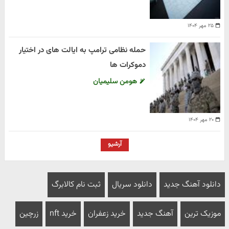
۲۵ مهر ۱۴۰۴
حمله نظامی ترامپ به ایالت های در اختیار
دموکرات ها
هومن سلیمیان
۲۰ مهر ۱۴۰۴
آرشیو
دانلود آهنگ جدید
دانلود سریال
ثبت نام کالابرگ
موزیک ترین
آهنگ جدید
خرید زعفران
خرید nft
زرچین