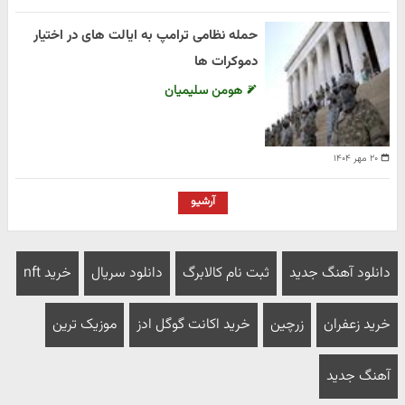
حمله نظامی ترامپ به ایالت های در اختیار
دموکرات ها
هومن سلیمیان
۲۰ مهر ۱۴۰۴
آرشیو
دانلود آهنگ جدید
ثبت نام کالابرگ
دانلود سریال
خرید nft
خرید زعفران
زرچین
خرید اکانت گوگل ادز
موزیک ترین
آهنگ جدید