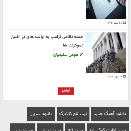
۲۵ مهر ۱۴۰۴
حمله نظامی ترامپ به ایالت های در اختیار
دموکرات ها
هومن سلیمیان
۲۰ مهر ۱۴۰۴
آرشیو
دانلود آهنگ جدید
ثبت نام کالابرگ
دانلود سریال
خرید اکانت گوگل ادز
خرید nft
خرید زعفران
موزیک ترین