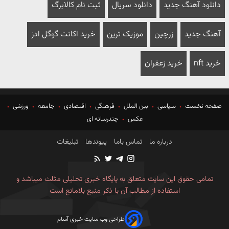
دانلود آهنگ جدید
دانلود سریال
ثبت نام کالابرگ
آهنگ جدید
زرچین
موزیک ترین
خرید اکانت گوگل ادز
خرید nft
خرید زعفران
صفحه نخست
سیاسی
بین الملل
فرهنگی
اقتصادی
جامعه
ورزشی
عکس
چندرسانه ای
درباره ما
تماس باما
پیوندها
تبلیغات
تمامی حقوق این سایت متعلق به پایگاه خبری تحلیلی مثلث میباشد و
استفاده از مطالب آن با ذکر منبع بلامانع است
طراحی وب سایت خبری آسام