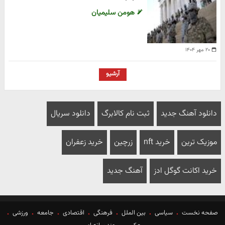
هومن سلیمیان
۲۰ مهر ۱۴۰۴
آرشیو
دانلود آهنگ جدید
ثبت نام کالابرگ
دانلود سریال
موزیک ترین
خرید nft
زرچین
خرید زعفران
خرید اکانت گوگل ادز
آهنگ جدید
صفحه نخست
سیاسی
بین الملل
فرهنگی
اقتصادی
جامعه
ورزشی