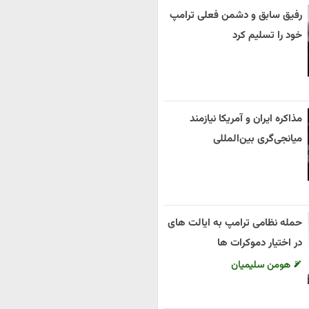
رفیق سابق و دشمن فعلی ترامپ
خود را تسلیم کرد
مذاکره ایران و آمریکا نیازمند
میانجی‌گری بین‌المللی
حمله نظامی ترامپ به ایالت های
در اختیار دموکرات ها
هومن سلیمیان