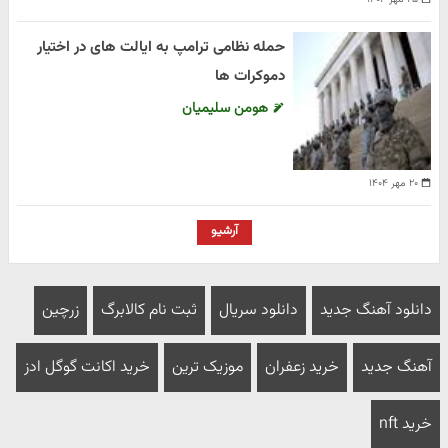
حمله نظامی ترامپ به ایالت های در اختیار
دموکرات ها
هومن سلیمیان
۲۰ مهر ۱۴۰۴
آرشیو
دانلود آهنگ جدید
دانلود سریال
ثبت نام کالابرگ
زرچین
آهنگ جدید
خرید زعفران
موزیک ترین
خرید اکانت گوگل ادز
خرید nft