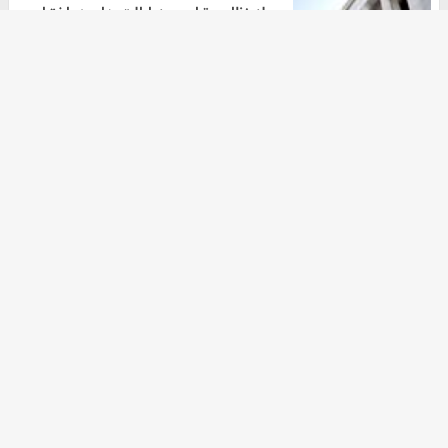
حمله نظامی ترامپ به ایالت های در اختیار
دموکرات ها
هومن سلیمیان
۲۰ مهر ۱۴۰۴
آرشیو
دانلود آهنگ جدید
دانلود سریال
ثبت نام کالابرگ
آهنگ جدید
خرید nft
موزیک ترین
زرچین
خرید اکانت گوگل ادز
خرید زعفران