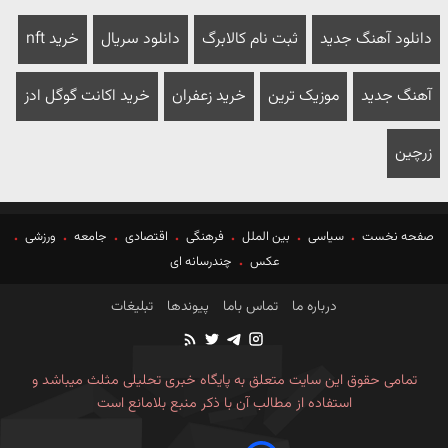
دانلود آهنگ جدید
ثبت نام کالابرگ
دانلود سریال
خرید nft
آهنگ جدید
موزیک ترین
خرید زعفران
خرید اکانت گوگل ادز
زرچین
صفحه نخست
سیاسی
بین الملل
فرهنگی
اقتصادی
جامعه
ورزشی
عکس
چندرسانه ای
درباره ما
تماس باما
پیوندها
تبلیغات
تمامی حقوق این سایت متعلق به پایگاه خبری تحلیلی مثلث میباشد و
استفاده از مطالب آن با ذکر منبع بلامانع است