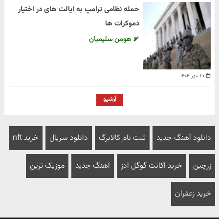
حمله نظامی ترامپ به ایالت های در اختیار
دموکرات ها
هومن سلیمیان
۲۰ مهر ۱۴۰۴
آرشیو
دانلود آهنگ جدید
ثبت نام کالابرگ
دانلود سریال
خرید nft
زرچین
خرید اکانت گوگل ادز
آهنگ جدید
موزیک ترین
خرید زعفران