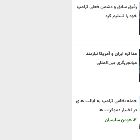
رفیق سابق و دشمن فعلی ترامپ
خود را تسلیم کرد
مذاکره ایران و آمریکا نیازمند
میانجی‌گری بین‌المللی
حمله نظامی ترامپ به ایالت های
در اختیار دموکرات ها
هومن سلیمیان