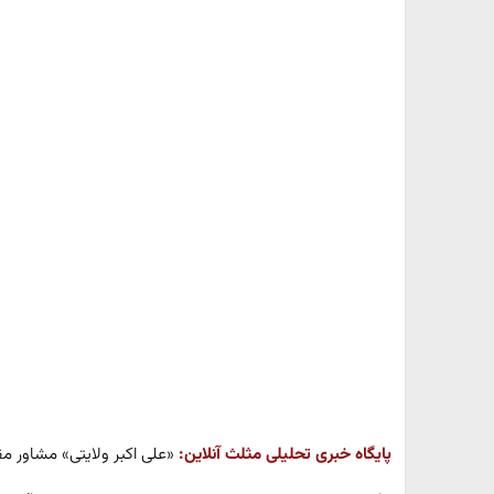
پایگاه خبری تحلیلی مثلث آنلاین:
«علی اکبر ولایتی» مشاور مق