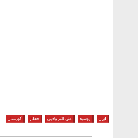
ایران
روسیه
علی اکبر ولایتی
قفقاز
گورستان