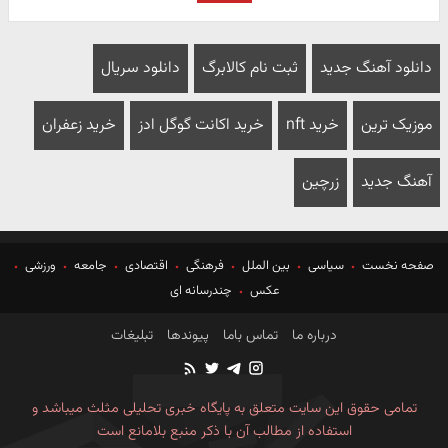
دانلود آهنگ جدید
ثبت نام کالابرگ
دانلود سریال
موزیک ترین
خرید nft
خرید اکانت گوگل ادز
خرید زعفران
آهنگ جدید
زرچین
صفحه نخست
سیاسی
بین الملل
فرهنگی
اقتصادی
جامعه
ورزشی
عکس
چندرسانه ای
درباره ما
تماس باما
پیوندها
تبلیغات
تمامی حقوق این سایت متعلق به پایگاه خبری تحلیلی مثلث میباشد و
استفاده از مطالب آن با ذکر منبع بلامانع است