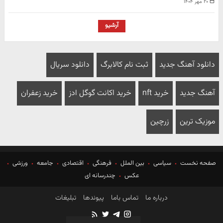
۲۰ مهر ۱۴۰۴
آرشیو
دانلود آهنگ جدید
ثبت نام کالابرگ
دانلود سریال
آهنگ جدید
خرید nft
خرید اکانت گوگل ادز
خرید زعفران
موزیک ترین
زرچین
صفحه نخست
سیاسی
بین الملل
فرهنگی
اقتصادی
جامعه
ورزشی
عکس
چندرسانه ای
درباره ما
تماس باما
پیوندها
تبلیغات