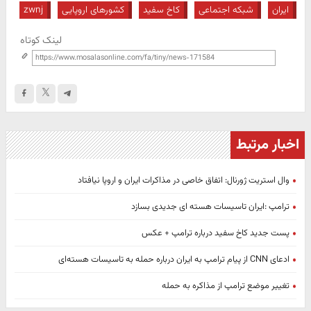
ایران
شبکه اجتماعی
کاخ سفید
کشورهای اروپایی
zwnj
لینک کوتاه
اخبار مرتبط
وال استریت ژورنال: اتفاق خاصی در مذاکرات ایران و اروپا نیافتاد
ترامپ :ایران تاسیسات هسته ای جدیدی بسازد
پست جدید کاخ سفید درباره ترامپ + عکس
ادعای CNN از پیام ترامپ به ایران درباره حمله به تاسیسات هسته‌ای
تغییر موضع ترامپ از مذاکره به حمله