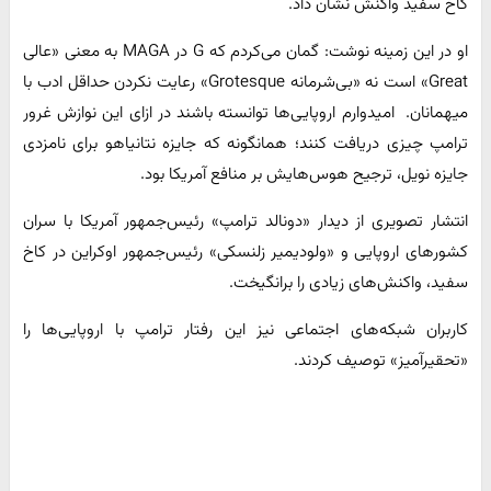
کاخ سفید واکنش نشان داد.
او در این زمینه نوشت: گمان می‌کردم که G در MAGA به معنی «عالی
Great» است نه «بی‌شرمانه Grotesque» رعایت نکردن حداقل ادب با
میهمانان. امیدوارم اروپایی‌ها توانسته باشند در ازای این نوازش غرور
ترامپ چیزی دریافت کنند؛ همانگونه که جایزه نتانیاهو برای نامزدی
جایزه نویل، ترجیح هوس‌هایش بر منافع آمریکا بود.
انتشار تصویری از دیدار «دونالد ترامپ» رئیس‌جمهور آمریکا با سران
کشورهای اروپایی و «ولودیمیر زلنسکی» رئیس‌جمهور اوکراین در کاخ
سفید، واکنش‌های زیادی را برانگیخت.
کاربران شبکه‌های اجتماعی نیز این رفتار ترامپ با اروپایی‌ها را
«تحقیرآمیز» توصیف کردند.