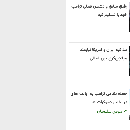
رفیق سابق و دشمن فعلی ترامپ
خود را تسلیم کرد
مذاکره ایران و آمریکا نیازمند
میانجی‌گری بین‌المللی
حمله نظامی ترامپ به ایالت های
در اختیار دموکرات ها
هومن سلیمیان