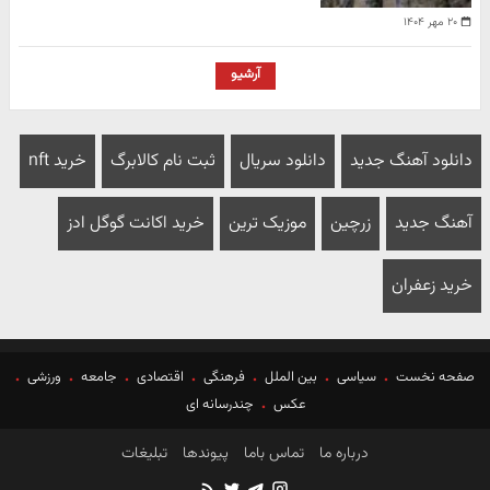
۲۰ مهر ۱۴۰۴
آرشیو
دانلود آهنگ جدید
دانلود سریال
ثبت نام کالابرگ
خرید nft
آهنگ جدید
زرچین
موزیک ترین
خرید اکانت گوگل ادز
خرید زعفران
صفحه نخست
سیاسی
بین الملل
فرهنگی
اقتصادی
جامعه
ورزشی
عکس
چندرسانه ای
درباره ما
تماس باما
پیوندها
تبلیغات