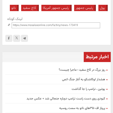
پول
رئیس جمهور
رئیس جمهور آمریکا
کاخ سفید
ناتو
لینک کوتاه
اخبار مرتبط
روز بزرگ در کاخ سفید ؛ ماجرا چیست؟
هشدار لوکاشنکو به آغاز جنگ اتمی
پوتین ، ترامپ را جا گذاشت
کبودی روی دست راست ترامپ دوباره جنجالی شد + عکس جدید
پرواز اف-۳۵های ناتو به سمت روسیه