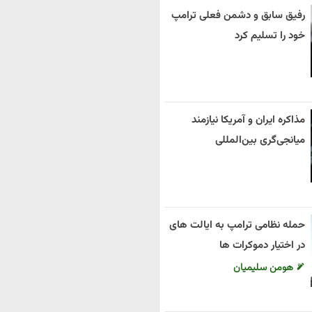
رفیق سابق و دشمن فعلی ترامپ
خود را تسلیم کرد
مذاکره ایران و آمریکا نیازمند
میانجی‌گری بین‌المللی
حمله نظامی ترامپ به ایالت های
در اختیار دموکرات ها
هومن سلیمیان