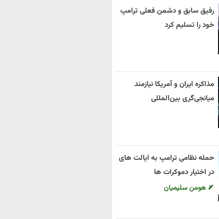
رفیق سابق و دشمن فعلی ترامپ
خود را تسلیم کرد
مذاکره ایران و آمریکا نیازمند
میانجی‌گری بین‌المللی
حمله نظامی ترامپ به ایالت های
در اختیار دموکرات ها
هومن سلیمیان