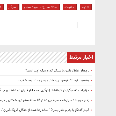
اعتیاد
خانواده
ستاد مبارزه با مواد مخدر
سیگار
ق
اخبار مرتبط
باورهای غلط/ قلیان یا سیگار کدام مرگ آورتر است؟
وضعیت ترسناک نوجوانان دختر و پسر معتاد به دخانیات
جزئیاتحادثه مرگبار در کرمانشاه | درگیری به خاطر قلیان دو کشته بر جا
زخم خورده! / سرنوشت سیاه این دختر 16 ساله مشهدی اشکتان را در می آورد!
فیلم گفتگو با پدر و مادر پسر 10 ساله رها شده از چنگال گروگانگیران / بغض شادی پس از 10 روز ترکید! + عکس