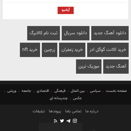
آرشیو
دانلود آهنگ جدید
دانلود سریال
ثبت نام کالابرگ
خرید اکانت گوگل ادز
خرید زعفران
زرچین
خرید nft
آهنگ جدید
موزیک ترین
صفحه نخست
سیاسی
بین الملل
فرهنگی
اقتصادی
جامعه
ورزشی
عکس
چندرسانه ای
درباره ما
تماس باما
پیوندها
تبلیغات