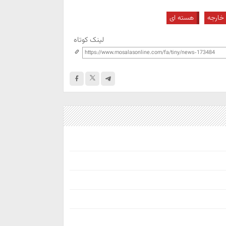
 خارجه
هسته ای
لینک کوتاه