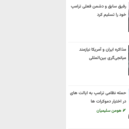
رفیق سابق و دشمن فعلی ترامپ
خود را تسلیم کرد
مذاکره ایران و آمریکا نیازمند
میانجی‌گری بین‌المللی
حمله نظامی ترامپ به ایالت های
در اختیار دموکرات ها
هومن سلیمیان