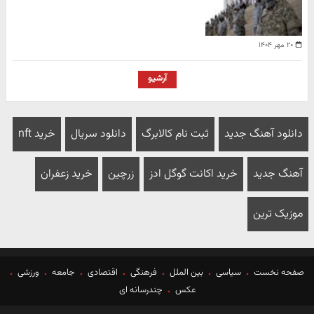
۲۰ مهر ۱۴۰۴
آرشیو
دانلود آهنگ جدید
ثبت نام کالابرگ
دانلود سریال
خرید nft
آهنگ جدید
خرید اکانت گوگل ادز
زرچین
خرید زعفران
موزیک ترین
صفحه نخست
سیاسی
بین الملل
فرهنگی
اقتصادی
جامعه
ورزشی
عکس
چندرسانه ای