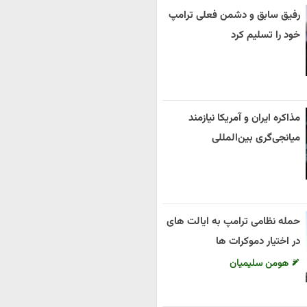
رفیق سابق و دشمن فعلی ترامپ
خود را تسلیم کرد
مذاکره ایران و آمریکا نیازمند
میانجی‌گری بین‌المللی
حمله نظامی ترامپ به ایالت های
در اختیار دموکرات ها
هومن سلیمیان