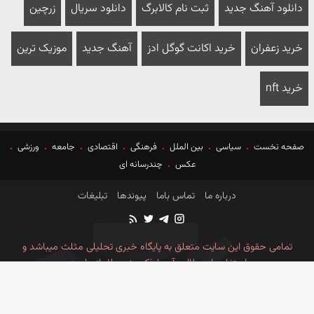
دانلود آهنگ جدید
ثبت نام کالابرگ
دانلود سریال
زرچین
خرید زعفران
خرید اکانت گوگل ادز
آهنگ جدید
موزیک ترین
خرید nft
صفحه نخست
سیاسی
بین الملل
فرهنگی
اقتصادی
جامعه
ورزشی
عکس
چندرسانه ای
درباره ما
تماس باما
پیوندها
تبلیغات
تمامی حقوق این سایت متعلق به پایگاه خبری تحلیلی مثلث میباشد و
استفاده از مطالب آن با ذکر منبع بلامانع است
طراحی وب سایت خبری آسام