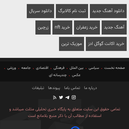
دانلود آهنگ جدید
ثبت نام کالابرگ
دانلود سریال
آهنگ جدید
خرید زعفران
خرید nft
زرچین
خرید اکانت گوگل ادز
موزیک ترین
صفحه نخست
سیاسی
بین الملل
فرهنگی
اقتصادی
جامعه
ورزشی
عکس
چندرسانه ای
درباره ما
تماس باما
پیوندها
تبلیغات
تمامی حقوق این سایت متعلق به پایگاه خبری تحلیلی مثلث میباشد و
استفاده از مطالب آن با ذکر منبع بلامانع است