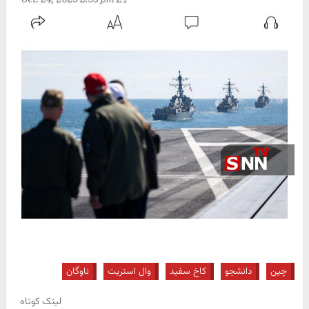
چین
دانشجو
کاخ سفید
وال استریت
ناوگان
لینک کوتاه