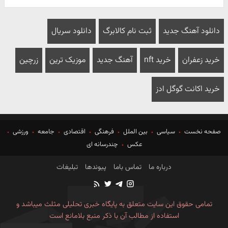
دانلود آهنگ جدید
ثبت نام کالابرگ
دانلود سریال
خرید زعفران
خرید nft
آهنگ جدید
موزیک ترین
زرچین
خرید اکانت گوگل ادز
صفحه نخست
سیاسی
بین الملل
فرهنگی
اقتصادی
جامعه
ورزشی
عکس
چندرسانه ای
درباره ما
تماس باما
پیوندها
تبلیغات
تمامی حقوق این سایت متعلق به پایگاه خبری تحلیلی مثلث میباشد و
استفاده از مطالب آن با ذکر منبع بلامانع است