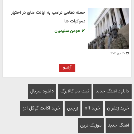
حمله نظامی ترامپ به ایالت های در اختیار
دموکرات ها
هومن سلیمیان
۲۰ مهر ۱۴۰۴
آرشیو
دانلود آهنگ جدید
ثبت نام کالابرگ
دانلود سریال
خرید زعفران
خرید nft
زرچین
خرید اکانت گوگل ادز
آهنگ جدید
موزیک ترین