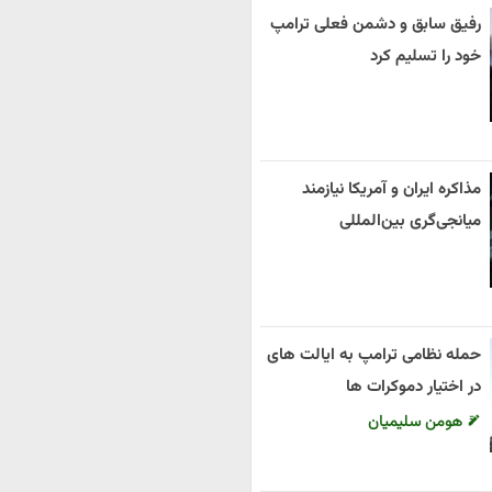
رفیق سابق و دشمن فعلی ترامپ
خود را تسلیم کرد
مذاکره ایران و آمریکا نیازمند
میانجی‌گری بین‌المللی
حمله نظامی ترامپ به ایالت های
در اختیار دموکرات ها
هومن سلیمیان