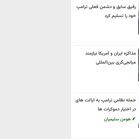
رفیق سابق و دشمن فعلی ترامپ
خود را تسلیم کرد
مذاکره ایران و آمریکا نیازمند
میانجی‌گری بین‌المللی
حمله نظامی ترامپ به ایالت های
در اختیار دموکرات ها
هومن سلیمیان