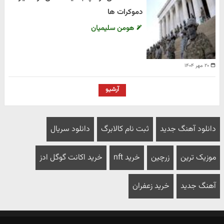
دموکرات ها
هومن سلیمیان
۲۰ مهر ۱۴۰۴
آرشیو
دانلود آهنگ جدید
ثبت نام کالابرگ
دانلود سریال
موزیک ترین
زرچین
خرید nft
خرید اکانت گوگل ادز
آهنگ جدید
خرید زعفران