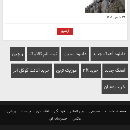
۲۰ مهر ۱۴۰۴
آرشیو
دانلود آهنگ جدید
دانلود سریال
ثبت نام کالابرگ
زرچین
آهنگ جدید
خرید nft
موزیک ترین
خرید اکانت گوگل ادز
خرید زعفران
صفحه نخست
سیاسی
بین الملل
فرهنگی
اقتصادی
جامعه
ورزشی
عکس
چندرسانه ای