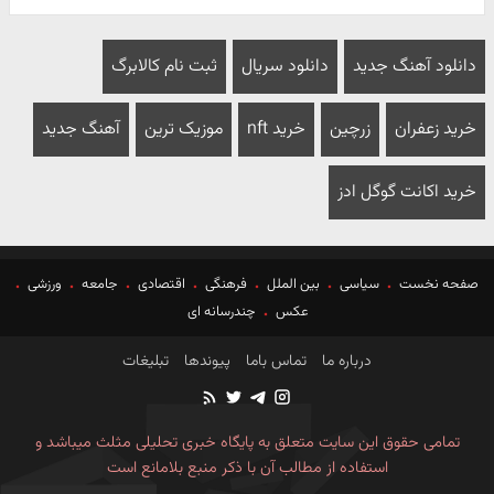
دانلود آهنگ جدید
دانلود سریال
ثبت نام کالابرگ
خرید زعفران
زرچین
خرید nft
موزیک ترین
آهنگ جدید
خرید اکانت گوگل ادز
صفحه نخست
سیاسی
بین الملل
فرهنگی
اقتصادی
جامعه
ورزشی
عکس
چندرسانه ای
درباره ما
تماس باما
پیوندها
تبلیغات
تمامی حقوق این سایت متعلق به پایگاه خبری تحلیلی مثلث میباشد و
استفاده از مطالب آن با ذکر منبع بلامانع است