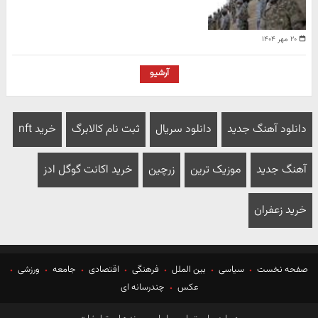
۲۰ مهر ۱۴۰۴
آرشیو
دانلود آهنگ جدید
دانلود سریال
ثبت نام کالابرگ
خرید nft
آهنگ جدید
موزیک ترین
زرچین
خرید اکانت گوگل ادز
خرید زعفران
صفحه نخست
سیاسی
بین الملل
فرهنگی
اقتصادی
جامعه
ورزشی
عکس
چندرسانه ای