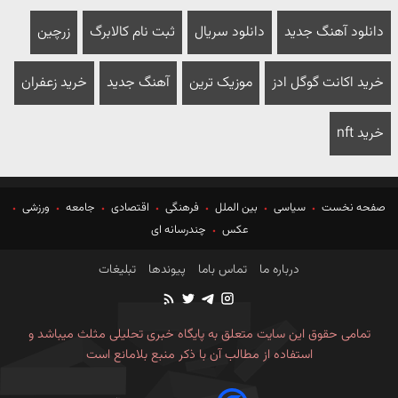
دانلود آهنگ جدید
دانلود سریال
ثبت نام کالابرگ
زرچین
خرید اکانت گوگل ادز
موزیک ترین
آهنگ جدید
خرید زعفران
خرید nft
صفحه نخست
سیاسی
بین الملل
فرهنگی
اقتصادی
جامعه
ورزشی
عکس
چندرسانه ای
درباره ما
تماس باما
پیوندها
تبلیغات
تمامی حقوق این سایت متعلق به پایگاه خبری تحلیلی مثلث میباشد و
استفاده از مطالب آن با ذکر منبع بلامانع است