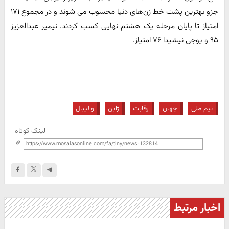
جزو بهترین پشت خط زن‌های دنیا محسوب می شوند و در مجموع ١٧١
امتیاز تا پایان مرحله یک هشتم نهایی کسب کردند. نیمیر عبدالعزیز
٩۵ و یوجی نیشیدا ٧۶ امتیاز.
تیم ملی
جهان
رقابت
ژاپن
والیبال
لینک کوتاه
اخبار مرتبط