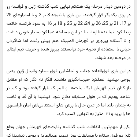
در دومین دیدار مرحله یک هشتم نهایی شب گذشته ژاپن و فرانسه رو
در روی یکدیگر قرار گرفتند. این بازی با نتیجه 3 بر 2 و با امتیازهای 25
بر 17، 21 بر 25، 26 بر 24، 22 بر 25 و 18 بر 16 به سود فرانسه خاتمه
پیدا کرد. نماینده قاره آسیا در این مسابقه عملکرد بسیار خوبی داشت
و تا آستانه پیروزی بر قهرمان المپیک هم پیش رفت، اما شاگردان
جیانی با استفاده از تجربه خود توانستند پیروز شده و حریف تیم ایتالیا
در مرحله بعد شوند.
در این بازی فوق‌العاده جذاب و تماشایی فوق ستاره والیبال ژاپن یعنی
یوجی نیشیدا عملکرد حیرت‌انگیزی داشت. انگار نه انگار که او مقابل
بازیکنان تیم قهرمان لیگ ملت‌ها و المپیک قرار گرفته بود و کم تر
شاهد بودیم که در طول مسابقه دفاع شود. نیشیدا با آن قد و قامت
نه چندان بلند اما در عین حال با پرش های استثنایی‌اش امان فرانسوی
ها را برید و ٣١ امتیاز به تنهایی کسب کرد.
یکی از مهم‌ترین اتفاقات شب گذشته رقابت‌های قهرمانی جهان وداع
تلخ دو فوق ستاره با مسابقات بود. نیمیر عبدالعزیز و یوجی نیشیدا که