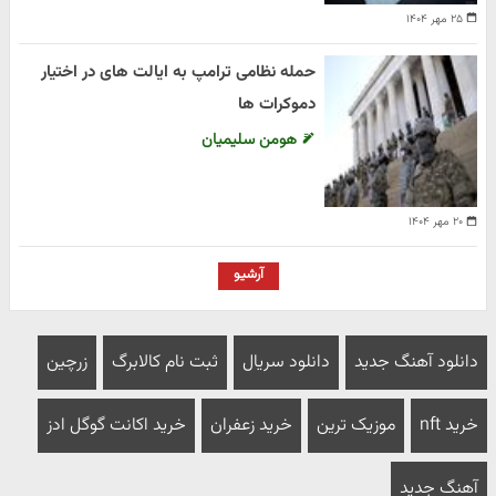
۲۵ مهر ۱۴۰۴
حمله نظامی ترامپ به ایالت های در اختیار
دموکرات ها
هومن سلیمیان
۲۰ مهر ۱۴۰۴
آرشیو
دانلود آهنگ جدید
دانلود سریال
ثبت نام کالابرگ
زرچین
خرید nft
موزیک ترین
خرید زعفران
خرید اکانت گوگل ادز
آهنگ جدید