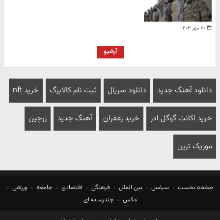
۲۰ مهر ۱۴۰۴
آرشیو
دانلود آهنگ جدید
دانلود سریال
ثبت نام کالابرگ
خرید nft
خرید اکانت گوگل ادز
خرید زعفران
آهنگ جدید
زرچین
موزیک ترین
صفحه نخست
سیاسی
بین الملل
فرهنگی
اقتصادی
جامعه
ورزشی
عکس
چندرسانه ای