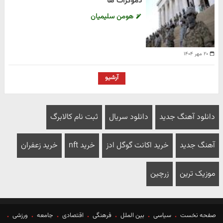
دموکرات ها
هومن سلیمیان
۲۰ مهر ۱۴۰۴
آرشیو
دانلود آهنگ جدید
دانلود سریال
ثبت نام کالابرگ
آهنگ جدید
خرید اکانت گوگل ادز
خرید nft
خرید زعفران
موزیک ترین
زرچین
صفحه نخست
سیاسی
بین الملل
فرهنگی
اقتصادی
جامعه
ورزشی