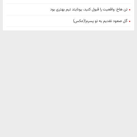
تن هاخ: واقعیت را قبول کنید، یونایتد تیم بهتری بود
گل صعود تقدیم به تو پسرم!(عکس)