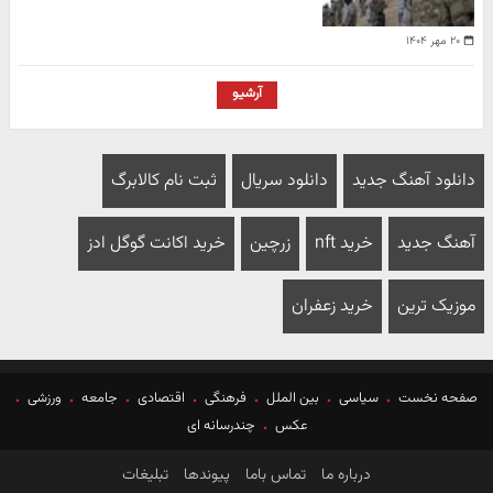
۲۰ مهر ۱۴۰۴
آرشیو
دانلود آهنگ جدید
دانلود سریال
ثبت نام کالابرگ
آهنگ جدید
خرید nft
زرچین
خرید اکانت گوگل ادز
موزیک ترین
خرید زعفران
صفحه نخست
سیاسی
بین الملل
فرهنگی
اقتصادی
جامعه
ورزشی
عکس
چندرسانه ای
درباره ما
تماس باما
پیوندها
تبلیغات