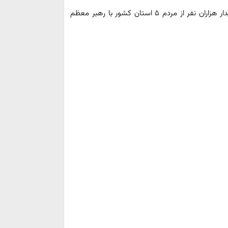
تصاویری از حال‌و‌هوای حسینیۀ امام خمینی پیش از آغاز دیدار هزاران نفر از مردم ۵ استان کشور با رهبر معظم