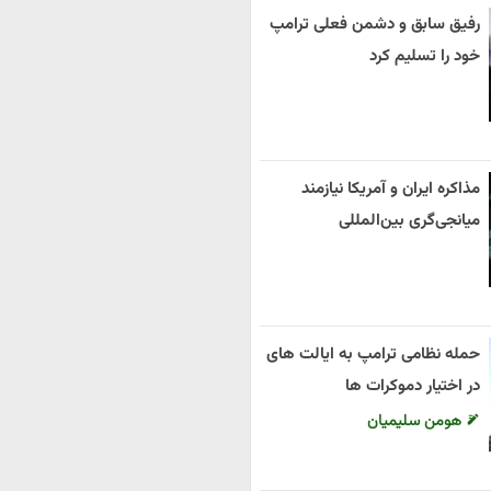
رفیق سابق و دشمن فعلی ترامپ
خود را تسلیم کرد
مذاکره ایران و آمریکا نیازمند
میانجی‌گری بین‌المللی
حمله نظامی ترامپ به ایالت های
در اختیار دموکرات ها
هومن سلیمیان