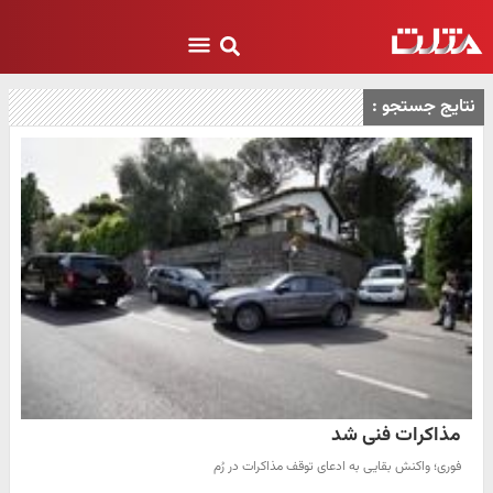
نتایج جستجو :
مذاکرات فنی شد
فوری؛ واکنش بقایی به ادعای توقف مذاکرات در رُم