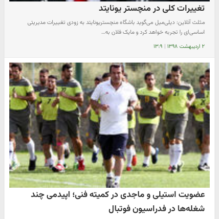
تغییرات کلی در منچستر یونایتد
مثلث آنلاین: دیلی‌میل می‌گوید باشگاه منچستریونایتد به زودی تغییرات مدیریتی
اساسی‌ای را تجربه خواهد کرد و مایک فلان به…
۲ اردیبهشت ۱۳۹۸
|
۱۳:۹
عضویت استیلی و ماجدی در کمیته فنی؛ اپیدمی چند
شغله‌ها در فدراسیون فوتبال